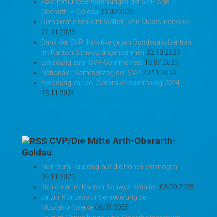
Abstimmungsempfehlungen der SVP Arth –
Oberarth – Goldau
21.02.2026
Demokratie braucht Vielfalt, kein Staatsmonopol
27.01.2026
Dank der SVP: Initiative gegen Bundesasylzentren
im Kanton Schwyz angenommen
22.10.2025
Einladung zum SVP-Sommerfest
16.07.2025
Nationaler Sammelstag der SVP
20.11.2024
Einladung zur ao. Generalversammlung 2024
13.11.2024
CVP/Die Mitte Arth-Oberarth-
Goldau
Nein zum Raubzug auf die hohen Vermögen
05.11.2025
Neulehrer im Kanton Schwyz behalten
03.09.2025
Ja zur Konzessionserneuerung der
Muotakraftwerke
06.05.2025