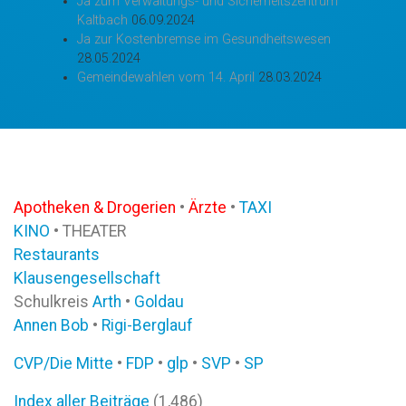
Ja zum Verwaltungs- und Sicherheitszentrum
Kaltbach
06.09.2024
Ja zur Kostenbremse im Gesundheitswesen
28.05.2024
Gemeindewahlen vom 14. April
28.03.2024
Apotheken & Drogerien
•
Ärzte
•
TAXI
KINO
• THEATER
Restaurants
Klausengesellschaft
Schulkreis
Arth
•
Goldau
Annen Bob
•
Rigi-Berglauf
CVP/Die Mitte
•
FDP
•
glp
•
SVP
•
SP
Index aller Beiträge
(
1,486
)